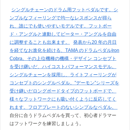
シングルチェーンのドラム用フットペダルです。シ
ンプルなフィーリングで均一なレスポンスが得ら
れ、誰にでも使いやすいモデルです。フットボー
ド・アングルと連動してビーター・アングルを自由
に調整することも出来ます。
発表から20 年の月日
を経てなお進化を続ける、TAMA のドラムペダルIron
Cobra。その上位機種の機構・デザイン コンセプト
を受け継いだ、ハイコストパフォーマンスモデル。
シングルチェーンを採用し、ライトフィーリングが
コンセプトのシングルペダル。”デーモン”シリーズを
受け継いだロングボードタイプのフットボードで、
様々なフットワークにも吸い付くように反応してく
れます。フロアプレートのないシンプルなペダル。
自分に合うドラムペダルを買って、初心者ドラマー
はフットワークを練習しましょう。