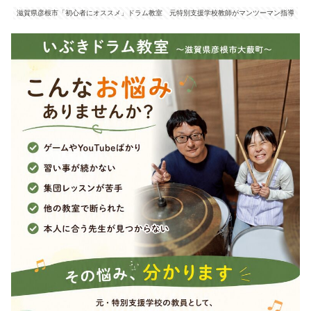
滋賀県彦根市「初心者にオススメ」ドラム教室 元特別支援学校教師がマンツーマン指導