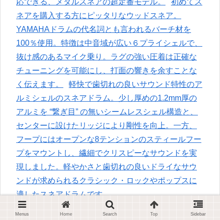
応できる、メタルスネアの超定番モデル。
初めてス
ネアを購入する方にピッタリなウッドスネア。
YAMAHAドラムの代名詞とも言われるバーチ材を
100％使用。特徴は中音域が広い６プライシェルで、
抜け感のあるマイク乗り。ラグの強い圧着は正確な
チューニングを可能にし、打面の響きを余すことな
く伝えます。
軽快で歯切れの良いサウンド特性のア
ルミシェルのスネアドラム。少し厚めの1.2mm厚の
アルミを “繋ぎ目” の無いシームレスシェル構造と、
センターに設けたリッジにより剛性を向上。一方、
フープにはオープンな8テンションのスティールフー
プをマウントし、繊細でクリスピーなサウンドを実
現しました。軽やかさと歯切れの良いドライなサウ
ンドが求められるクラシック・ロックやポップスに
適したスネアドラムです。
紹介したスネアドラムは、安価でも幅広いジャン
Menus
Home
Search
Top
Sidebar