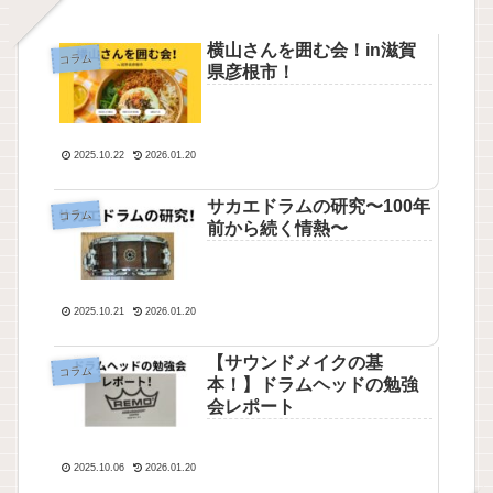
横山さんを囲む会！in滋賀
コラム
県彦根市！
2025.10.22
2026.01.20
サカエドラムの研究〜100年
コラム
前から続く情熱〜
2025.10.21
2026.01.20
【サウンドメイクの基
コラム
本！】ドラムヘッドの勉強
会レポート
2025.10.06
2026.01.20