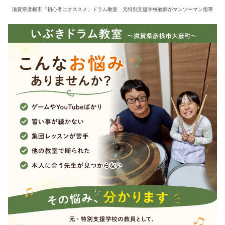
滋賀県彦根市「初心者にオススメ」ドラム教室 元特別支援学校教師がマンツーマン指導